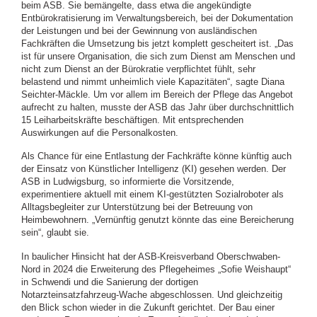
beim ASB. Sie bemängelte, dass etwa die angekündigte
Entbürokratisierung im Verwaltungsbereich, bei der Dokumentation
der Leistungen und bei der Gewinnung von ausländischen
Fachkräften die Umsetzung bis jetzt komplett gescheitert ist. „Das
ist für unsere Organisation, die sich zum Dienst am Menschen und
nicht zum Dienst an der Bürokratie verpflichtet fühlt, sehr
belastend und nimmt unheimlich viele Kapazitäten“, sagte Diana
Seichter-Mäckle. Um vor allem im Bereich der Pflege das Angebot
aufrecht zu halten, musste der ASB das Jahr über durchschnittlich
15 Leiharbeitskräfte beschäftigen. Mit entsprechenden
Auswirkungen auf die Personalkosten.
Als Chance für eine Entlastung der Fachkräfte könne künftig auch
der Einsatz von Künstlicher Intelligenz (KI) gesehen werden. Der
ASB in Ludwigsburg, so informierte die Vorsitzende,
experimentiere aktuell mit einem KI-gestützten Sozialroboter als
Alltagsbegleiter zur Unterstützung bei der Betreuung von
Heimbewohnern. „Vernünftig genutzt könnte das eine Bereicherung
sein“, glaubt sie.
In baulicher Hinsicht hat der ASB-Kreisverband Oberschwaben-
Nord in 2024 die Erweiterung des Pflegeheimes „Sofie Weishaupt“
in Schwendi und die Sanierung der dortigen
Notarzteinsatzfahrzeug-Wache abgeschlossen. Und gleichzeitig
den Blick schon wieder in die Zukunft gerichtet. Der Bau einer