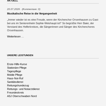
AKTUELL
20.07.2026
(Kommentare: 0)
Musikalische Reise in die Vergangenheit
„Immer wieder ist es eine Freude, wenn der Kirchenchor Orsenhausen zu Gast
bei uns im Seniorenheim Sophie-Weishaupt ist!“ So begrüßte Herr Baier, der
Vorstand des Helferkreises, die Sängerinnen und Sänger des Kirchenchores
Orsenhausen.
Musikalische
Weiterlesen …
Reise
in
die
Vergangenheit
UNSERE LEISTUNGEN
Navigation
Erste-Hilfe-Kurse
überspringen
Stationäre Pflege
Tagespflege
Mobile Pflege
Haus-Not-Ruf
Sanitätsdienst
Rettungshundezug
Rettungs- und Notarztdienst
Freundeskreis
ASJ Oberschwaben Nord