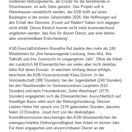
modernen Rettungswache, als Ersatz für die bestehende in
Orsenhausen, ist aufs Gleis gesetzt. Das Projekt soll in
Hörenhausen verwirklicht werden, der ASB hofft auf einen
Baubeginn in der ersten Jahreshälfte 2026. Alle Hoffnungen auf
den Erhalt des Dienstes „Essen auf Rädern“ haben sich dagegen
nicht erfüllt. Dieser Bereich konnte nicht mehr kostendeckend
angeboten werden, das Aus für diesen Dienst „war eine bittere,
aber unvermeidbare Entscheidung“.
ASB-Geschäftsführerin Roswitha Ruf dankte den mehr als 240
Mitarbeitern für „ihre herausragende Leistung, ihren Mut, ihre
Tatkraft und ihre Zuversicht im vergangenen Jahr“. Ohne die Arbeit
der zusätzlich 68 Ehrenamtlichen sei vieles aber nicht denkbar,
lobte Ruf deren Einsatz. In welchem Umfang dieser erfolgte,
berichtete die ASB-Vizevorsitzende Klara Grimm. In der
Vorstandschaft (380 Stunden), bei der Jugendarbeit (240 Stunden),
bei den Hausfreunden im Seniorenzentrum Laupheim (510
Stunden) und beim Freundeskreis „Sofie Weishaupt“ (3779
Stunden) engagierten sich die Ehrenamtlichen. Ausschließlich auf
freiwilliger Basis wirkt auch der Rettungshundezug. Dessen
Leiterin Heike Hirt sprach von 2178 geleisteten Stunden, darunter
fielen 13 Einsätze. Josef Arzt von der dreiköpfigen
Kontrollkommission bescheinigte den ASB-Verantwortlichen die
uneingeschränkte Ordnungsmäßigkeit ihrer Arbeit im letzten Jahr.
Für ihren engagierten und unverzichtbaren Dienst an der