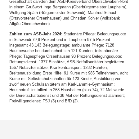
Gesellschaft dankten dem ASB-Kreisverband Oberschwaben-Nord
in einem Grußwort Ingo Bergmann (Oberbürgermeister Laupheim),
Wolfgang Späth (Bürgermeister Schwendi), Manfred Schoch
(Ortsvorsteher Orsenhausen) und Christian Kohler (Volksbank
Allgäu Oberschwaben).
Zahlen zum ASB-Jahr 2024:
Stationäre Pflege: Belegungsquote
in Schwendi 79,8 Prozent und in Laupheim 97,5 Prozent -
insgesamt 43.143 Belegungstage; ambulante Pflege: 7128
Hausbesuche bei durchschnittlich 121 Kunden; teilstationäre
Pflege: Tagespflege Orsenhausen 93 Prozent Belegungsquote;
Rettungsdienst: 1377 Einsätze, ASB-Notfallsanitäter begleiteten
1567 Notarzteinsätze; Krankentransport: 1282 Fahrten;
Breitenausbildung Erste Hilfe: 91 Kurse mit 985 Teilnehmern, acht
Kurse mit Selbstschutzinhalten für 123 Kinder, Ausbildung von
zwölf neuen Schulsanitätern am Karl-Lämmle-Gymnasium;
Hausnotruf: installiert in 268 Haushalten (plus 74), 72 Mal wurde
der Bereitschaftsdienst und 38 Mal der Rettungsdienst alarmiert;
Freiwilligendienst: FSJ (3) und BfD (2).