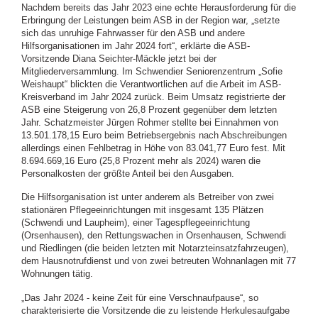
Nachdem bereits das Jahr 2023 eine echte Herausforderung für die
Erbringung der Leistungen beim ASB in der Region war, „setzte
sich das unruhige Fahrwasser für den ASB und andere
Hilfsorganisationen im Jahr 2024 fort“, erklärte die ASB-
Vorsitzende Diana Seichter-Mäckle jetzt bei der
Mitgliederversammlung. Im Schwendier Seniorenzentrum „Sofie
Weishaupt“ blickten die Verantwortlichen auf die Arbeit im ASB-
Kreisverband im Jahr 2024 zurück. Beim Umsatz registrierte der
ASB eine Steigerung von 26,8 Prozent gegenüber dem letzten
Jahr. Schatzmeister Jürgen Rohmer stellte bei Einnahmen von
13.501.178,15 Euro beim Betriebsergebnis nach Abschreibungen
allerdings einen Fehlbetrag in Höhe von 83.041,77 Euro fest. Mit
8.694.669,16 Euro (25,8 Prozent mehr als 2024) waren die
Personalkosten der größte Anteil bei den Ausgaben.
Die Hilfsorganisation ist unter anderem als Betreiber von zwei
stationären Pflegeeinrichtungen mit insgesamt 135 Plätzen
(Schwendi und Laupheim), einer Tagespflegeeinrichtung
(Orsenhausen), den Rettungswachen in Orsenhausen, Schwendi
und Riedlingen (die beiden letzten mit Notarzteinsatzfahrzeugen),
dem Hausnotrufdienst und von zwei betreuten Wohnanlagen mit 77
Wohnungen tätig.
„Das Jahr 2024 - keine Zeit für eine Verschnaufpause“, so
charakterisierte die Vorsitzende die zu leistende Herkulesaufgabe