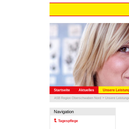
Navigation
Startseite
Aktuelles
Unsere Leistun
überspringen
ASB Region Oberschwaben Nord
Unsere Leistung
Navigation
Navigation überspringen
Tagespflege