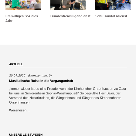
Freiwilliges Soziales
Bundesfreiwilligendienst
Schulsanitätsdienst
Jahr
AKTUELL
20.07.2026
(Kommentare: 0)
Musikalische Reise in die Vergangenheit
„Immer wieder ist es eine Freude, wenn der Kirchenchor Orsenhausen zu Gast
bei uns im Seniorenheim Sophie-Weishaupt ist!“ So begrüßte Herr Baier, der
Vorstand des Helferkreises, die Sängerinnen und Sänger des Kirchenchores
Orsenhausen.
Musikalische
Weiterlesen …
Reise
in
die
Vergangenheit
UNSERE LEISTUNGEN