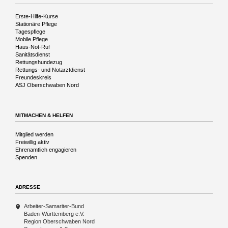
Navigation
Erste-Hilfe-Kurse
überspringen
Stationäre Pflege
Tagespflege
Mobile Pflege
Haus-Not-Ruf
Sanitätsdienst
Rettungshundezug
Rettungs- und Notarztdienst
Freundeskreis
ASJ Oberschwaben Nord
MITMACHEN & HELFEN
Navigation
Mitglied werden
überspringen
Freiwillig aktiv
Ehrenamtlich engagieren
Spenden
ADRESSE
Arbeiter-Samariter-Bund
Baden-Württemberg e.V.
Region Oberschwaben Nord